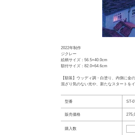
2022年制作
ジクレー
絵柄サイズ：56.5×40.0cm
額付サイズ：82.0×64.6cm
【額装】ウッディ調・白塗り、内側に金
混ざり気のない光や、新たなスタートを
型番
ST-0
販売価格
275
購入数