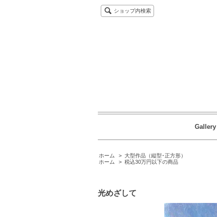
ショップ内検索
Gallery
ホーム
>
大型作品（縦型･正方形）
ホーム
>
税込30万円以下の商品
光めざして