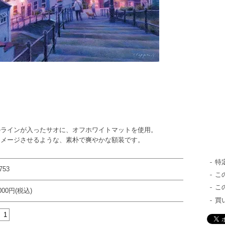
のラインが入ったサオに、オフホワイトマットを使用。
イメージさせるような、素朴で爽やかな額装です。
特
753
こ
こ
,000円(税込)
買